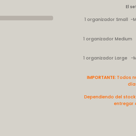
El s
1 organizador Small -M
1 organizador Medium -
1 organizador Large -M
IMPORTANTE
: Todos n
día
Dependiendo del stoc
entregar a