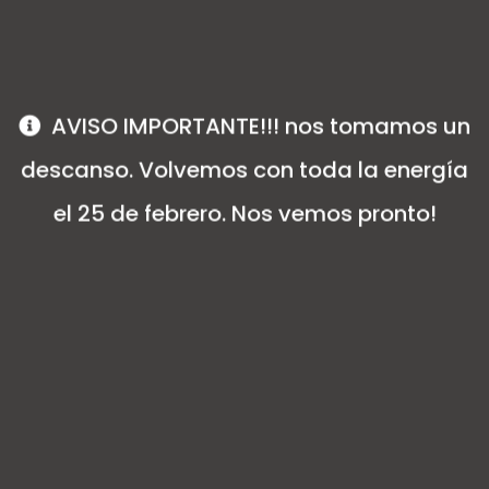
$
16,100.00
AVISO IMPORTANTE!!! nos tomamos un
descanso. Volvemos con toda la energía
el 25 de febrero. Nos vemos pronto!
Color cristal y negro con detalles en visón y cuero
grabado.
Laterales, frente y reverso transparentes para mejor
visualización del interior.
Ideal para guardar sweaters, buzos de niños,
remeras adultos, calzas, shorts, pashminas, etc.
1 organizador XL
Medidas: Frente 24 cm / Profundidad 30 cm / Altura